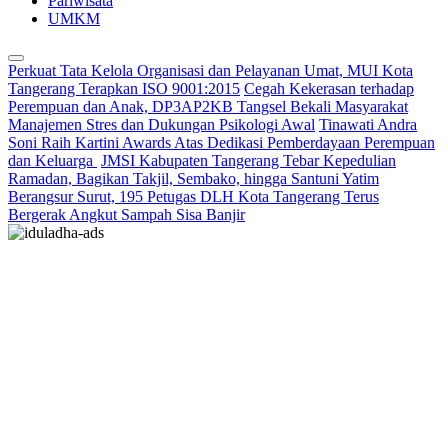
Pariwisata
UMKM
Perkuat Tata Kelola Organisasi dan Pelayanan Umat, MUI Kota
Tangerang Terapkan ISO 9001:2015
Cegah Kekerasan terhadap
Perempuan dan Anak, DP3AP2KB Tangsel Bekali Masyarakat
Manajemen Stres dan Dukungan Psikologi Awal
Tinawati Andra
Soni Raih Kartini Awards Atas Dedikasi Pemberdayaan Perempuan
dan Keluarga
JMSI Kabupaten Tangerang Tebar Kepedulian
Ramadan, Bagikan Takjil, Sembako, hingga Santuni Yatim
Berangsur Surut, 195 Petugas DLH Kota Tangerang Terus
Bergerak Angkut Sampah Sisa Banjir