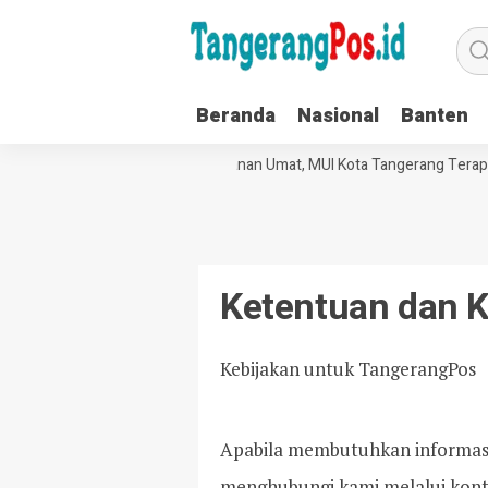
Beranda
Nasional
Banten
Tata Kelola Organisasi dan Pelayanan Umat, MUI Kota Tangerang Terapk
Ketentuan dan K
Kebijakan untuk TangerangPos
Apabila membutuhkan informasi l
menghubungi kami melalui kont