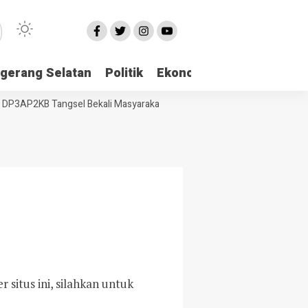
gerang Selatan
Politik
Ekonomi
Edukasi
Pari
3AP2KB Tangsel Bekali Masyarakat Manajemen Stres dan Dukungan Psi
situs ini, silahkan untuk