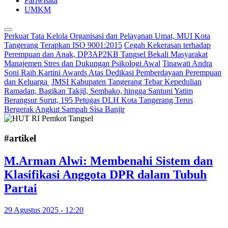
Pariwisata
UMKM
Perkuat Tata Kelola Organisasi dan Pelayanan Umat, MUI Kota
Tangerang Terapkan ISO 9001:2015
Cegah Kekerasan terhadap
Perempuan dan Anak, DP3AP2KB Tangsel Bekali Masyarakat
Manajemen Stres dan Dukungan Psikologi Awal
Tinawati Andra
Soni Raih Kartini Awards Atas Dedikasi Pemberdayaan Perempuan
dan Keluarga
JMSI Kabupaten Tangerang Tebar Kepedulian
Ramadan, Bagikan Takjil, Sembako, hingga Santuni Yatim
Berangsur Surut, 195 Petugas DLH Kota Tangerang Terus
Bergerak Angkut Sampah Sisa Banjir
#artikel
M.Arman Alwi: Membenahi Sistem dan
Klasifikasi Anggota DPR dalam Tubuh
Partai
29 Agustus 2025 - 12:20