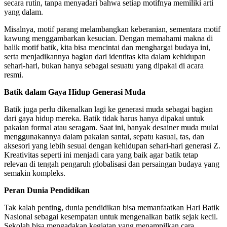
secara rutin, tanpa menyadari bahwa setiap motifnya memiliki arti
yang dalam.
Misalnya, motif parang melambangkan keberanian, sementara motif
kawung menggambarkan kesucian. Dengan memahami makna di
balik motif batik, kita bisa mencintai dan menghargai budaya ini,
serta menjadikannya bagian dari identitas kita dalam kehidupan
sehari-hari, bukan hanya sebagai sesuatu yang dipakai di acara
resmi.
Batik dalam Gaya Hidup Generasi Muda
Batik juga perlu dikenalkan lagi ke generasi muda sebagai bagian
dari gaya hidup mereka. Batik tidak harus hanya dipakai untuk
pakaian formal atau seragam. Saat ini, banyak desainer muda mulai
menggunakannya dalam pakaian santai, sepatu kasual, tas, dan
aksesori yang lebih sesuai dengan kehidupan sehari-hari generasi Z.
Kreativitas seperti ini menjadi cara yang baik agar batik tetap
relevan di tengah pengaruh globalisasi dan persaingan budaya yang
semakin kompleks.
Peran Dunia Pendidikan
Tak kalah penting, dunia pendidikan bisa memanfaatkan Hari Batik
Nasional sebagai kesempatan untuk mengenalkan batik sejak kecil.
Sekolah bisa mengadakan kegiatan yang menampilkan cara