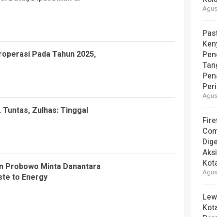
Agust
Pas
Ken
roperasi Pada Tahun 2025,
Pen
Tan
Pen
Per
Agust
Tuntas, Zulhas: Tinggal
Fire
Com
Dige
Aks
Kot
en Probowo Minta Danantara
Agust
te to Energy
Lew
Kot