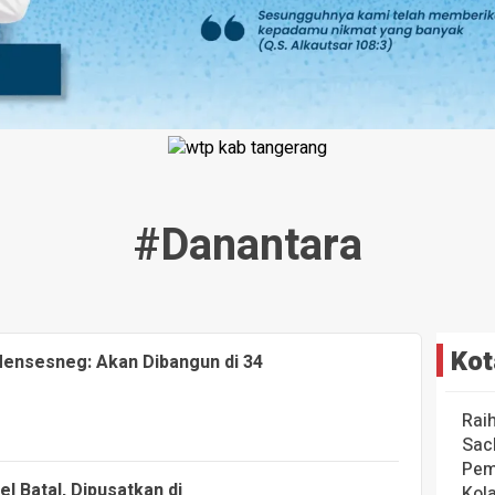
#danantara
Kot
Mensesneg: Akan Dibangun di 34
Rai
Sac
Pem
 Batal, Dipusatkan di
Kol