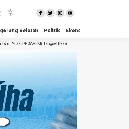
gerang Selatan
Politik
Ekonomi
Edukasi
Pari
 Anak, DP3AP2KB Tangsel Bekali Masyarakat Manajemen Stres dan Duk