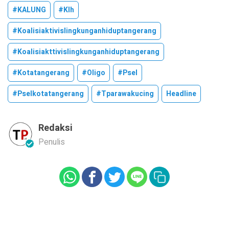
#KALUNG
#klh
#koalisiaktivislingkunganhiduptangerang
#koalisiakttivislingkunganhiduptangerang
#kotatangerang
#oligo
#psel
#pselkotatangerang
#tparawakucing
Headline
Redaksi
Penulis