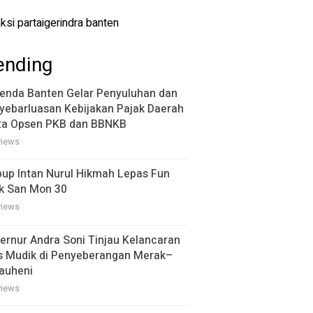
ending
enda Banten Gelar Penyuluhan dan
yebarluasan Kebijakan Pajak Daerah
ta Opsen PKB dan BBNKB
views
up Intan Nurul Hikmah Lepas Fun
k San Mon 30
views
ernur Andra Soni Tinjau Kelancaran
s Mudik di Penyeberangan Merak–
auheni
views