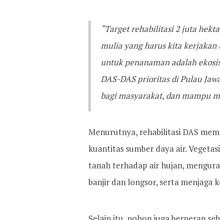
“Target rehabilitasi 2 juta hek
mulia yang harus kita kerjakan
untuk penanaman adalah ekosis
DAS-DAS prioritas di Pulau Jaw
bagi masyarakat, dan mampu men
Menurutnya, rehabilitasi DAS memi
kuantitas sumber daya air. Veget
tanah terhadap air hujan, menguran
banjir dan longsor, serta menjaga 
Selain itu, pohon juga berperan s