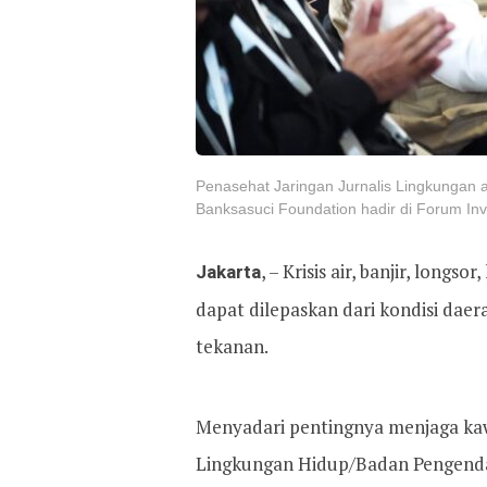
Penasehat Jaringan Jurnalis Lingkungan a
Banksasuci Foundation hadir di Forum Invi
Jakarta
, – Krisis air, banjir, long
dapat dilepaskan dari kondisi daer
tekanan.
Menyadari pentingnya menjaga kawa
Lingkungan Hidup/Badan Pengend