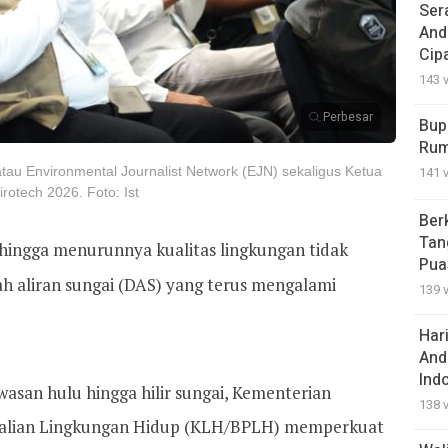
Ser
And
Cip
143 
Perbesar
Bup
Rum
tau Environmental Journalist Network (EJN) sekaligus Ketua
141 
rotech 2026. Foto: Ist
Ber
Tan
sor, hingga menurunnya kualitas lingkungan tidak
Pua
ah aliran sungai (DAS) yang terus mengalami
139 
Har
And
Ind
san hulu hingga hilir sungai, Kementerian
138 
alian Lingkungan Hidup (KLH/BPLH) memperkuat