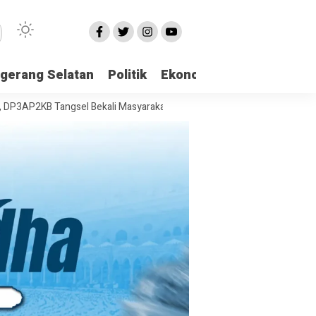
gerang Selatan
Politik
Ekonomi
Edukasi
Pari
 Tangsel Bekali Masyarakat Manajemen Stres dan Dukungan Psikologi 