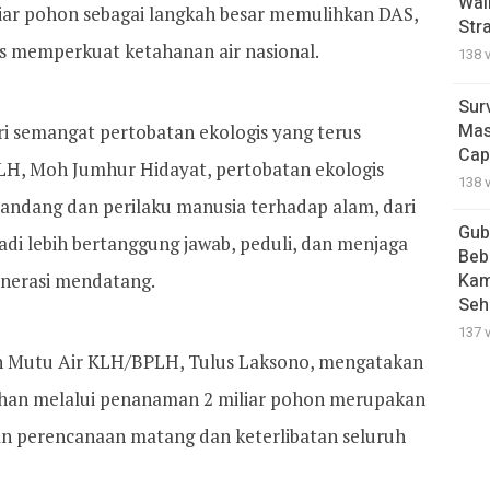
Wal
iar pohon sebagai langkah besar memulihkan DAS,
Str
igus memperkuat ketahanan air nasional.
138 
Sur
Mas
ri semangat pertobatan ekologis yang terus
Cap
H, Moh Jumhur Hidayat, pertobatan ekologis
138 
andang dan perilaku manusia terhadap alam, dari
Gub
adi lebih bertanggung jawab, peduli, dan menjaga
Beb
enerasi mendatang.
Kam
Seh
137 
n Mutu Air KLH/BPLH, Tulus Laksono, mengatakan
e lahan melalui penanaman 2 miliar pohon merupakan
n perencanaan matang dan keterlibatan seluruh