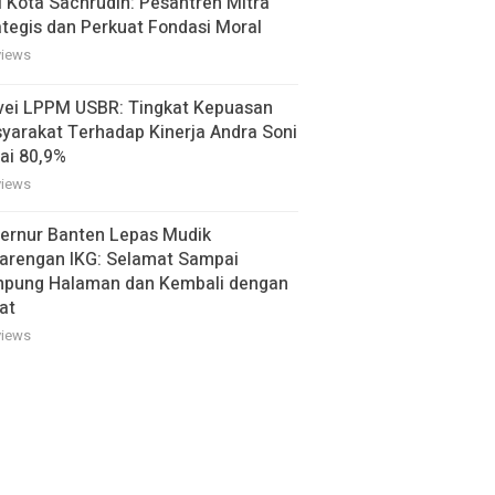
i Kota Sachrudin: Pesantren Mitra
ategis dan Perkuat Fondasi Moral
views
vei LPPM USBR: Tingkat Kepuasan
yarakat Terhadap Kinerja Andra Soni
ai 80,9%
views
ernur Banten Lepas Mudik
arengan IKG: Selamat Sampai
pung Halaman dan Kembali dengan
at
views