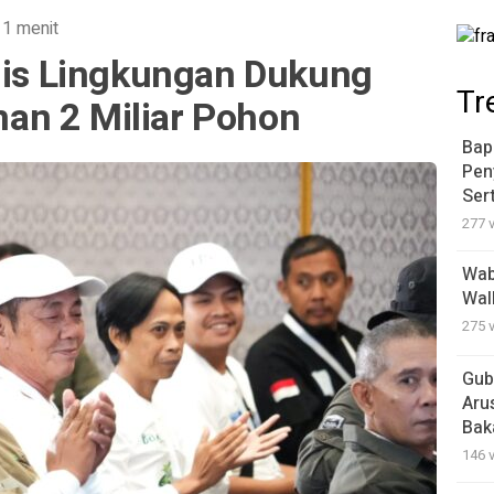
 1 menit
alis Lingkungan Dukung
Tr
an 2 Miliar Pohon
Bap
Pen
Ser
277 
Wab
Wal
275 
Gub
Aru
Bak
146 