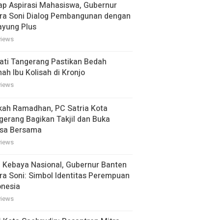
ap Aspirasi Mahasiswa, Gubernur
ra Soni Dialog Pembangunan dengan
ayung Plus
views
ati Tangerang Pastikan Bedah
ah Ibu Kolisah di Kronjo
views
kah Ramadhan, PC Satria Kota
gerang Bagikan Takjil dan Buka
sa Bersama
views
i Kebaya Nasional, Gubernur Banten
ra Soni: Simbol Identitas Perempuan
onesia
views