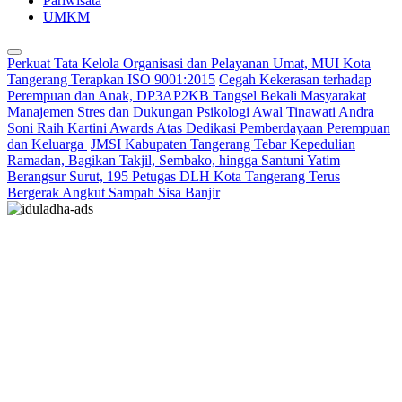
Pariwisata
UMKM
Perkuat Tata Kelola Organisasi dan Pelayanan Umat, MUI Kota
Tangerang Terapkan ISO 9001:2015
Cegah Kekerasan terhadap
Perempuan dan Anak, DP3AP2KB Tangsel Bekali Masyarakat
Manajemen Stres dan Dukungan Psikologi Awal
Tinawati Andra
Soni Raih Kartini Awards Atas Dedikasi Pemberdayaan Perempuan
dan Keluarga
JMSI Kabupaten Tangerang Tebar Kepedulian
Ramadan, Bagikan Takjil, Sembako, hingga Santuni Yatim
Berangsur Surut, 195 Petugas DLH Kota Tangerang Terus
Bergerak Angkut Sampah Sisa Banjir