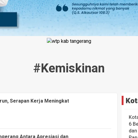
#kemiskinan
Kot
run, Serapan Kerja Meningkat
Kot
6 B
dan
ngerang Antara Apresiasi dan
Pap