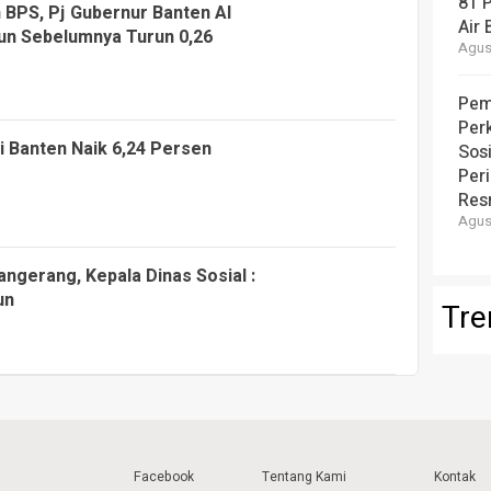
81 
 BPS, Pj Gubernur Banten Al
Air 
hun Sebelumnya Turun 0,26
Agust
Pem
Per
i Banten Naik 6,24 Persen
Sos
Per
Resm
Agust
angerang, Kepala Dinas Sosial :
un
Tre
Facebook
Tentang Kami
Kontak