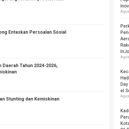
Ino
Agust
Perk
ong Entaskan Persoalan Sosial
Pen
Aer
Rak
InJo
Agust
 Daerah Tahun 2024-2026,
Kec
miskinan
Had
Day
el S
Agust
an Stunting dan Kemiskinan
Kad
Per
Kot