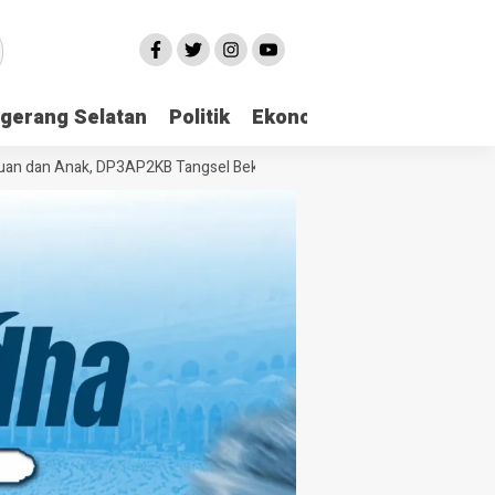
gerang Selatan
Politik
Ekonomi
Edukasi
Pari
an Anak, DP3AP2KB Tangsel Bekali Masyarakat Manajemen Stres dan Du