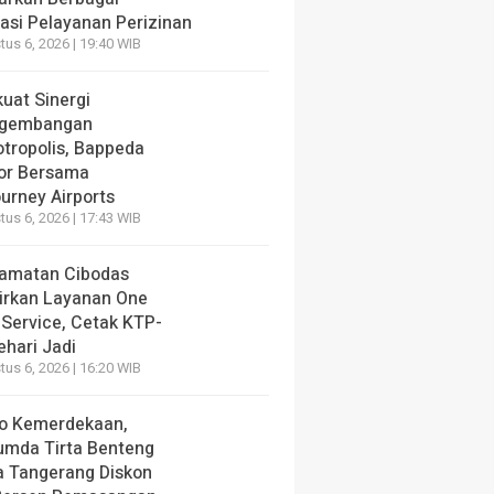
vasi Pelayanan Perizinan
us 6, 2026 | 19:40 WIB
uat Sinergi
gembangan
otropolis, Bappeda
or Bersama
urney Airports
us 6, 2026 | 17:43 WIB
amatan Cibodas
irkan Layanan One
 Service, Cetak KTP-
ehari Jadi
us 6, 2026 | 16:20 WIB
o Kemerdekaan,
umda Tirta Benteng
a Tangerang Diskon