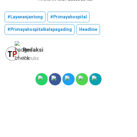
#layananjantung
#primayahospital
#primayahospitalkelapagading
Headline
Redaksi
Penulis