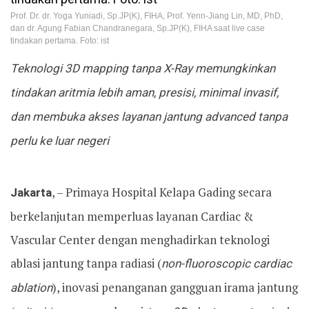
Prof. Dr. dr. Yoga Yuniadi, Sp.JP(K), FIHA, Prof. Yenn-Jiang Lin, MD, PhD,
dan dr. Agung Fabian Chandranegara, Sp.JP(K), FIHA saat live case
tindakan pertama. Foto: ist
Teknologi 3D mapping tanpa X-Ray memungkinkan
tindakan aritmia lebih aman, presisi, minimal invasif,
dan membuka akses layanan jantung advanced tanpa
perlu ke luar negeri
Jakarta
, – Primaya Hospital Kelapa Gading secara
berkelanjutan memperluas layanan Cardiac &
Vascular Center dengan menghadirkan teknologi
ablasi jantung tanpa radiasi (
non-fluoroscopic cardiac
ablation
), inovasi penanganan gangguan irama jantung