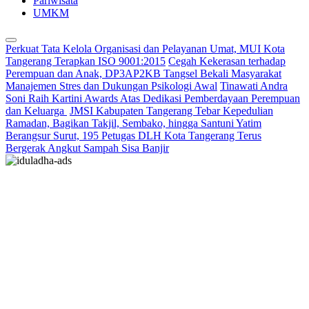
Pariwisata
UMKM
Perkuat Tata Kelola Organisasi dan Pelayanan Umat, MUI Kota
Tangerang Terapkan ISO 9001:2015
Cegah Kekerasan terhadap
Perempuan dan Anak, DP3AP2KB Tangsel Bekali Masyarakat
Manajemen Stres dan Dukungan Psikologi Awal
Tinawati Andra
Soni Raih Kartini Awards Atas Dedikasi Pemberdayaan Perempuan
dan Keluarga
JMSI Kabupaten Tangerang Tebar Kepedulian
Ramadan, Bagikan Takjil, Sembako, hingga Santuni Yatim
Berangsur Surut, 195 Petugas DLH Kota Tangerang Terus
Bergerak Angkut Sampah Sisa Banjir