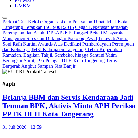
Pariwisata
UMKM
Perkuat Tata Kelola Organisasi dan Pelayanan Umat, MUI Kota
Tangerang Terapkan ISO 9001:2015
Cegah Kekerasan terhadap
Perempuan dan Anak, DP3AP2KB Tangsel Bekali Masyarakat
Manajemen Stres dan Dukungan Psikologi Awal
Tinawati Andra
Soni Raih Kartini Awards Atas Dedikasi Pemberdayaan Perempuan
dan Keluarga
JMSI Kabupaten Tangerang Tebar Kepedulian
Ramadan, Bagikan Takjil, Sembako, hingga Santuni Yatim
Berangsur Surut, 195 Petugas DLH Kota Tangerang Terus
Bergerak Angkut Sampah Sisa Banjir
#aph
Belanja BBM dan Servis Kendaraan Jadi
Temuan BPK, Aktivis Minta APH Periksa
PPTK DLH Kota Tangerang
31 Juli 2026 - 12:59