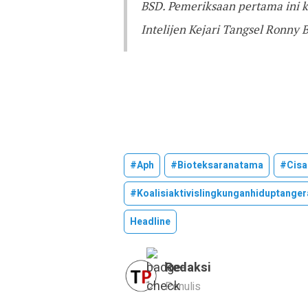
BSD. Pemeriksaan pertama ini k
Intelijen Kejari Tangsel Ronny 
#aph
#bioteksaranatama
#cisa
#koalisiaktivislingkunganhiduptange
Headline
Redaksi
Penulis