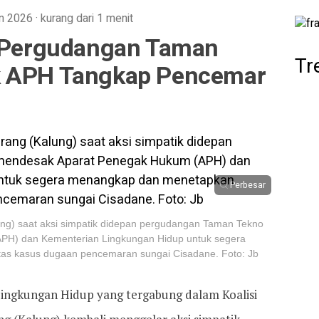
un 2026
·
kurang dari 1 menit
’ Pergudangan Taman
Tr
k APH Tangkap Pencemar
Perbesar
ung) saat aksi simpatik didepan pergudangan Taman Tekno
H) dan Kementerian Lingkungan Hidup untuk segera
as kasus dugaan pencemaran sungai Cisadane. Foto: Jb
 Lingkungan Hidup yang tergabung dalam Koalisi