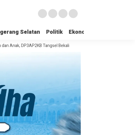
gerang Selatan
Politik
Ekonomi
Edukasi
Pari
, DP3AP2KB Tangsel Bekali Masyarakat Manajemen Stres dan Dukungan 