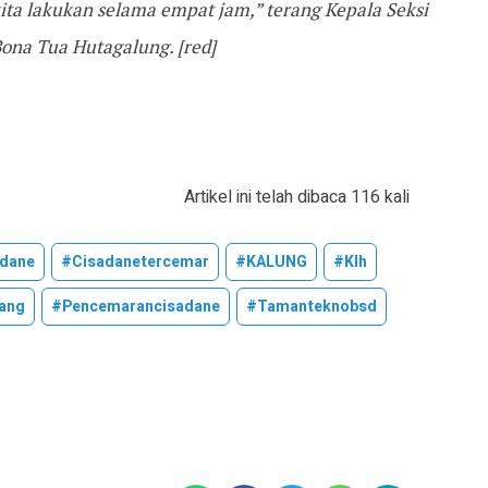
ita lakukan selama empat jam,” terang Kepala Seksi
Bona Tua Hutagalung. [red]
Artikel ini telah dibaca 116 kali
dane
#cisadanetercemar
#KALUNG
#klh
rang
#pencemarancisadane
#tamanteknobsd