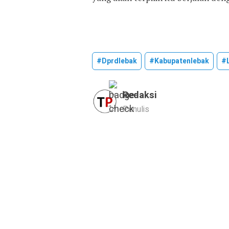
#dprdlebak
#kabupatenlebak
#
Redaksi
Penulis