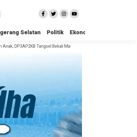
gerang Selatan
Politik
Ekonomi
Edukasi
Pari
P3AP2KB Tangsel Bekali Masyarakat Manajemen Stres dan Dukungan Psi