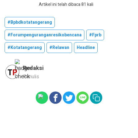
Artikel ini telah dibaca 81 kali
#bpbdkotatangerang
#forumpenguranganresikobencana
#fprb
#kotatangerang
#relawan
Headline
Redaksi
Penulis