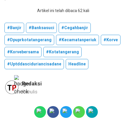
Artikel ini telah dibaca 62 kali
#banjir
#banksasuci
#cegahbanjir
#dpuprkotatangerang
#kecamatanperiuk
#korve
#korvebersama
#kotatangerang
#uptddasciduriancisadane
Headline
Redaksi
Penulis