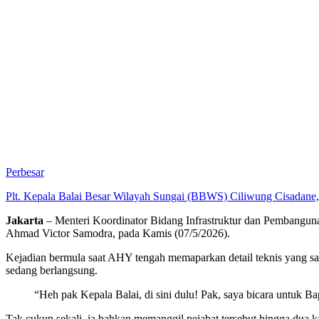
Perbesar
Plt. Kepala Balai Besar Wilayah Sungai (BBWS) Ciliwung Cisadane,
Jakarta
– Menteri Koordinator Bidang Infrastruktur dan Pembangu
Ahmad Victor Samodra, pada Kamis (07/5/2026).
Kejadian bermula saat AHY tengah memaparkan detail teknis yang s
sedang berlangsung.
“Heh pak Kepala Balai, di sini dulu! Pak, saya bicara untuk 
Tak cukup sekali, ia bahkan memanggil pejabat tersebut hingga dua 