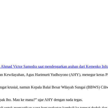
 Ahmad Victor Samodra saat mendengarkan arahan dari Kemenko Infra
nan Kewilayahan, Agus Harimurti Yudhoyono (AHY), menegur keras Pl
angat krusial, namun Kepala Balai Besar Wilayah Sungai (BBWS) Cili
Bapak lho. Mau ke mana?” ujar AHY dengan nada tegas.
kali untuk memastikan yang bersangkutan kembali ke tempat duduk dan