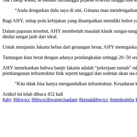
“Anda dengarkan dulu saya di sini. Gimana mau mendengarkan 
Bagi AHY, setiap poin kebijakan yang disampaikan memiliki bobot ya
Dalam paparan tersebut, AHY membedah masalah klasik sungai-sungai d
dinilai sangat jauh dari ideal.
Untuk menjamin Jakarta bebas dari genangan besar, AHY menegaskan
Tantangan kian berat dengan adanya pendangkalan setinggi 20–50 sent
AHY menekankan bahwa banjir Jakarta adalah “pekerjaan rumah” raks
pembangunan infrastruktur fisik seperti tanggul dan sodetan akan sia-
“Kita tidak bisa hanya mengandalkan infrastruktur. Kesadaran 
Artikel ini telah dibaca 452 kali
#ahy
#bbwscc
#bbwsciliwungcisadane
#kepalabbwscc
#menkoinfra