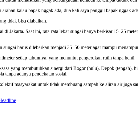
arahan kalau bapak nggak ada, dua kali saya panggil bapak nggak ada
ng tidak bisa diabaikan.
i Jakarta. Saat ini, rata-rata lebar sungai hanya berkisar 15–25 mete
 sungai harus dilebarkan menjadi 35–50 meter agar mampu menampung 
imeter setiap tahunnya, yang menuntut pengerukan rutin tanpa henti.
asa yang membutuhkan sinergi dari Bogor (hulu), Depok (tengah), hi
sia tanpa adanya pendekatan sosial.
kolektif masyarakat untuk tidak membuang sampah ke aliran air juga s
Headline