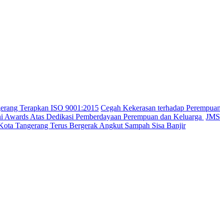
gerang Terapkan ISO 9001:2015
Cegah Kekerasan terhadap Perempua
ini Awards Atas Dedikasi Pemberdayaan Perempuan dan Keluarga
JMSI
Kota Tangerang Terus Bergerak Angkut Sampah Sisa Banjir