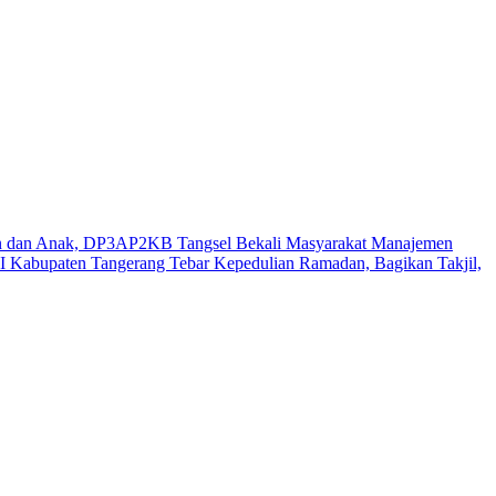
n dan Anak, DP3AP2KB Tangsel Bekali Masyarakat Manajemen
 Kabupaten Tangerang Tebar Kepedulian Ramadan, Bagikan Takjil,