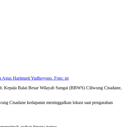
 Agus Harimurti Yudhoyono. Foto: ist
t. Kepala Balai Besar Wilayah Sungai (BBWS) Ciliwung Cisadane,
wung Cisadane kedapatan meninggalkan lokasi saat pengarahan
 menyimak arahan hingga tuntas.