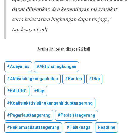
dapat dihentikan dan kepentingan masyarakat
serta kelestarian lingkungan dapat terjaga,”
tandasnya.[red]
Artikel ini telah dibaca 96 kali
#adeyunus
#aktivisilingkungan
#aktivisilingkunganhidup
#banten
#dkp
#KALUNG
#kkp
#koalisiakttivislingkunganhiduptangerang
#pagarlauttangerang
#pesisirtangerang
#reklamasilauttangerang
#teluknaga
Headline