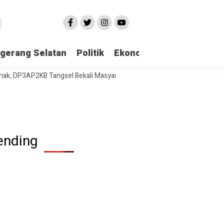
gerang Selatan
Politik
Ekonomi
Edukasi
Pari
3AP2KB Tangsel Bekali Masyarakat Manajemen Stres dan Dukungan Psi
ending