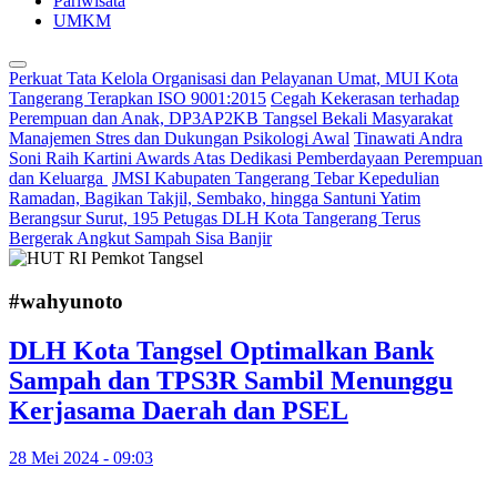
Pariwisata
UMKM
Perkuat Tata Kelola Organisasi dan Pelayanan Umat, MUI Kota
Tangerang Terapkan ISO 9001:2015
Cegah Kekerasan terhadap
Perempuan dan Anak, DP3AP2KB Tangsel Bekali Masyarakat
Manajemen Stres dan Dukungan Psikologi Awal
Tinawati Andra
Soni Raih Kartini Awards Atas Dedikasi Pemberdayaan Perempuan
dan Keluarga
JMSI Kabupaten Tangerang Tebar Kepedulian
Ramadan, Bagikan Takjil, Sembako, hingga Santuni Yatim
Berangsur Surut, 195 Petugas DLH Kota Tangerang Terus
Bergerak Angkut Sampah Sisa Banjir
#wahyunoto
DLH Kota Tangsel Optimalkan Bank
Sampah dan TPS3R Sambil Menunggu
Kerjasama Daerah dan PSEL
28 Mei 2024 - 09:03