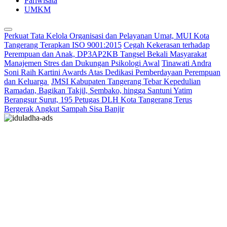
Pariwisata
UMKM
Perkuat Tata Kelola Organisasi dan Pelayanan Umat, MUI Kota
Tangerang Terapkan ISO 9001:2015
Cegah Kekerasan terhadap
Perempuan dan Anak, DP3AP2KB Tangsel Bekali Masyarakat
Manajemen Stres dan Dukungan Psikologi Awal
Tinawati Andra
Soni Raih Kartini Awards Atas Dedikasi Pemberdayaan Perempuan
dan Keluarga
JMSI Kabupaten Tangerang Tebar Kepedulian
Ramadan, Bagikan Takjil, Sembako, hingga Santuni Yatim
Berangsur Surut, 195 Petugas DLH Kota Tangerang Terus
Bergerak Angkut Sampah Sisa Banjir