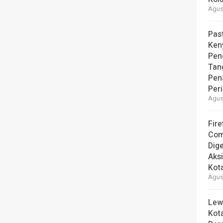
Agust
Pas
Ken
Pen
Tan
Pen
Per
Agust
Fire
Com
Dige
Aks
Kot
Agust
Lew
Kot