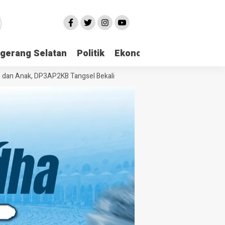
gerang Selatan
Politik
Ekonomi
Edukasi
Pari
Anak, DP3AP2KB Tangsel Bekali Masyarakat Manajemen Stres dan Dukun