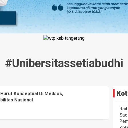
#unibersitassetiabudhi
Kot
 Huruf Konseptual Di Medsos,
litas Nasional
Rai
Sac
Pem
Kol