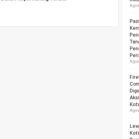
Agust
Pas
Ken
Pen
Tan
Pen
Per
Agust
Fire
Com
Dige
Aks
Kot
Agust
Lew
Kot