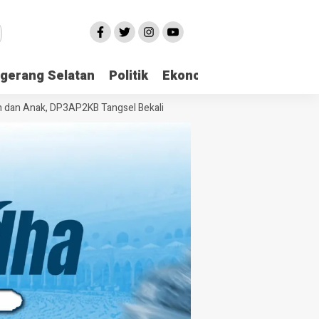
gerang Selatan
Politik
Ekonomi
Edukasi
Pari
Anak, DP3AP2KB Tangsel Bekali Masyarakat Manajemen Stres dan Duku