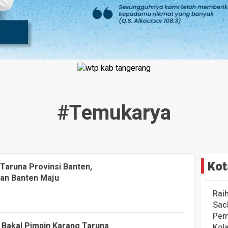
#temukarya
Kot
Taruna Provinsi Banten,
an Banten Maju
Rai
Sac
Pem
 Bakal Pimpin Karang Taruna
Kol