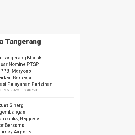
a Tangerang
a Tangerang Masuk
esar Nomine PTSP
 PPB, Maryono
arkan Berbagai
vasi Pelayanan Perizinan
us 6, 2026 | 19:40 WIB
uat Sinergi
gembangan
otropolis, Bappeda
or Bersama
urney Airports