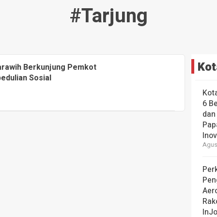
#tarjung
Kot
arawih Berkunjung Pemkot
edulian Sosial
Kot
6 B
dan
Pap
Ino
Agust
Perk
Pen
Aer
Rak
InJo