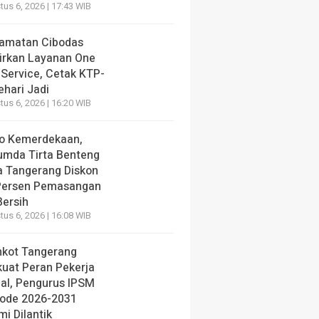
us 6, 2026 | 17:43 WIB
amatan Cibodas
irkan Layanan One
 Service, Cetak KTP-
ehari Jadi
us 6, 2026 | 16:20 WIB
o Kemerdekaan,
umda Tirta Benteng
a Tangerang Diskon
Persen Pemasangan
Bersih
us 6, 2026 | 16:08 WIB
kot Tangerang
kuat Peran Pekerja
ial, Pengurus IPSM
iode 2026-2031
i Dilantik