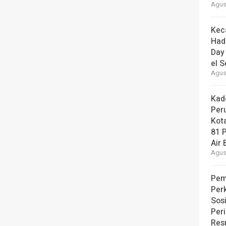
Agust
Kec
Had
Day
el S
Agust
Kad
Per
Kot
81 
Air 
Agust
Pem
Per
Sos
Per
Resm