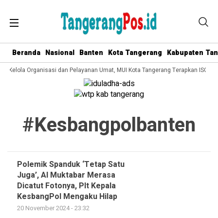
Beranda
Nasional
Banten
Kota Tangerang
Kabupaten Ta
ata Kelola Organisasi dan Pelayanan Umat, MUI Kota Tangerang Terapkan ISO 90
#kesbangpolbanten
Polemik Spanduk ‘Tetap Satu
Juga’, Al Muktabar Merasa
Dicatut Fotonya, Plt Kepala
KesbangPol Mengaku Hilap
20 November 2024 - 23:32