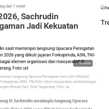
ang dari 1 menit
 2026, Sachrudin
Tr
agaman Jadi Kekuatan
Perbesar
emimpin langsung Upacara Peringatan Hari Lahir (Harlah)
 Forkopimda, ASN, TNI-Polri, tokoh masyarakat, serta berbagai
angan Ahmad Yani, Kota Tangerang. Foto: ist
erang H. Sachrudin memimpin langsung Upacara