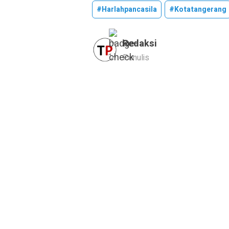
#harlahpancasila
#kotatangerang
Redaksi
Penulis