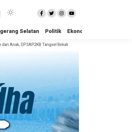
gerang Selatan
Politik
Ekonomi
Edukasi
Pari
, DP3AP2KB Tangsel Bekali Masyarakat Manajemen Stres dan Dukungan