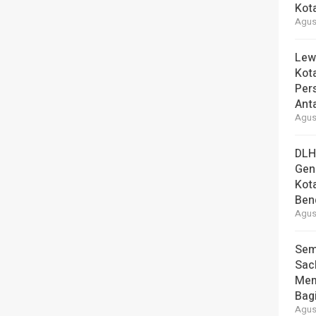
Kot
Agust
Lew
Kot
Per
Ant
Agust
DLH
Gen
Kot
Ben
Agust
Sem
Sac
Mem
Bag
Agust