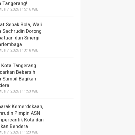
a Tangerang!
us 7, 2026 | 15:16 WIB
at Sepak Bola, Wali
a Sachrudin Dorong
satuan dan Sinergi
arlembaga
us 7, 2026 | 13:18 WIB
 Kota Tangerang
carkan Bebersih
a Sambil Bagikan
dera
us 7, 2026 | 11:53 WIB
arak Kemerdekaan,
hrudin Pimpin ASN
percantik Kota dan
ikan Bendera
us 7, 2026 | 11:23 WIB