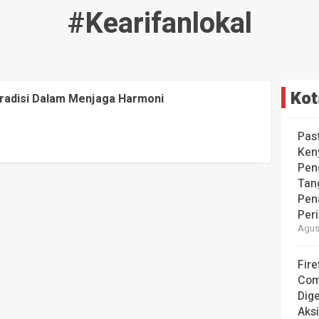
#kearifanlokal
Kot
Tradisi Dalam Menjaga Harmoni
Pas
Ken
Pen
Tan
Pen
Per
Agust
Fire
Com
Dige
Aks