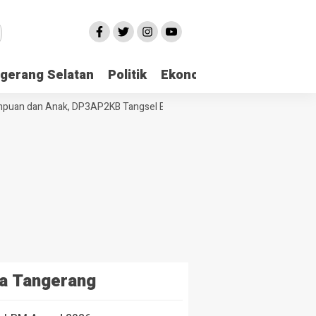
gerang Selatan
Politik
Ekonomi
Edukasi
Pari
an dan Anak, DP3AP2KB Tangsel Bekali Masyarakat Manajemen Stres da
a Tangerang