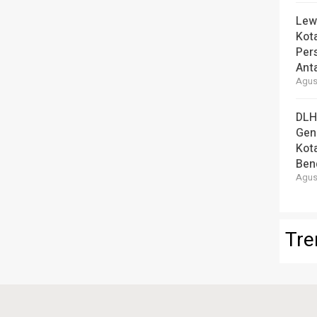
Lew
Kot
Per
Ant
Agust
DLH
Gen
Kot
Ben
Agust
Tre