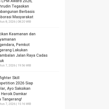
h LPM Award 2026,
hrudin Tegaskan
bangunan Berbasis
aborasi Masyarakat
us 8, 2026 | 08:20 WIB
tikan Keamanan dan
yamanan
gendara, Pemkot
gerang Lakukan
ambalan Jalan Raya Cadas
iuk
us 7, 2026 | 19:56 WIB
fighter Skill
petition 2026 Siap
lar, Ayo Saksikan
i Heroik Damkar
a Tangerang!
us 7, 2026 | 15:16 WIB