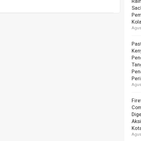
Rai
Sac
Pem
Kol
Agust
Pas
Ken
Pen
Tan
Pen
Per
Agust
Fire
Com
Dige
Aks
Kot
Agust