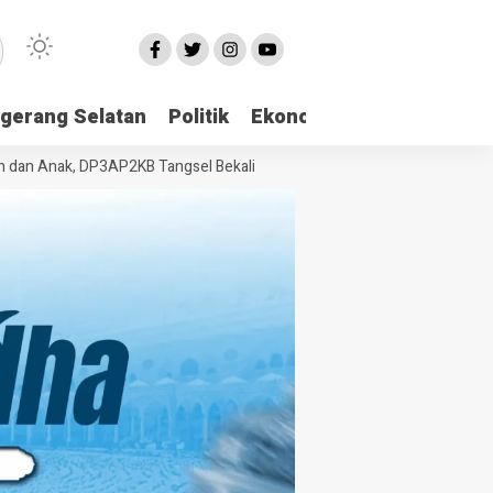
gerang Selatan
Politik
Ekonomi
Edukasi
Pari
Anak, DP3AP2KB Tangsel Bekali Masyarakat Manajemen Stres dan Duku