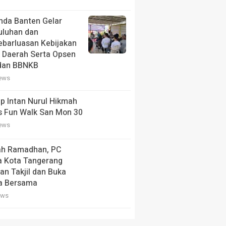
nda Banten Gelar
uluhan dan
barluasan Kebijakan
 Daerah Serta Opsen
dan BBNKB
iews
p Intan Nurul Hikmah
s Fun Walk San Mon 30
iews
ah Ramadhan, PC
a Kota Tangerang
an Takjil dan Buka
a Bersama
ews
 Aspirasi Mahasiswa,