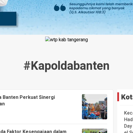
#kapoldabanten
Kot
a Banten Perkuat Sinergi
gan
Kec
Had
Day
Ada Faktor Kesengajaan dalam
el S