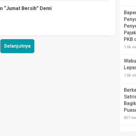
n “Jumat Bersih” Demi
Bape
Peny
Penye
Pajak
PKB 
Selanjutnya
1.6k v
Wabu
Lepa
1.6k v
Berk
Satri
Bagik
Puas
827 vi
Serap