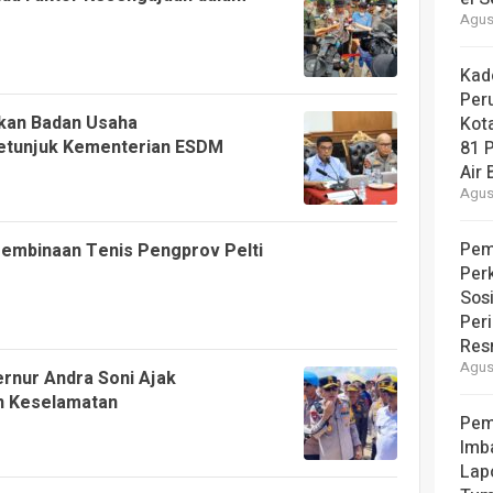
Agust
Kad
Per
kan Badan Usaha
Kot
etunjuk Kementerian ESDM
81 
Air 
Agust
Pem
Pembinaan Tenis Pengprov Pelti
Per
Sos
Per
Resm
Agust
ernur Andra Soni Ajak
n Keselamatan
Pem
Imb
Lap