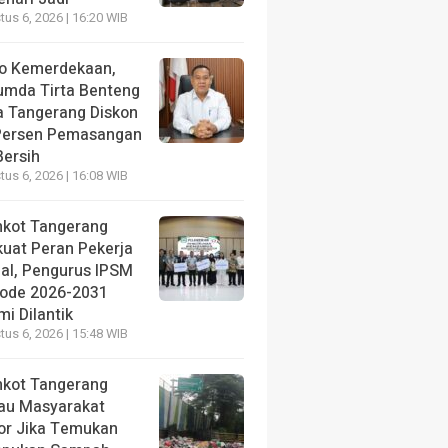
us 6, 2026 | 16:20 WIB
o Kemerdekaan,
umda Tirta Benteng
a Tangerang Diskon
Persen Pemasangan
Bersih
us 6, 2026 | 16:08 WIB
kot Tangerang
kuat Peran Pekerja
ial, Pengurus IPSM
iode 2026-2031
i Dilantik
us 6, 2026 | 15:48 WIB
kot Tangerang
au Masyarakat
or Jika Temukan