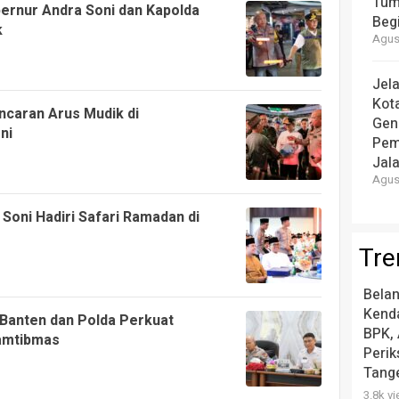
Tum
bernur Andra Soni dan Kapolda
Beg
k
Agust
Jel
Kot
ncaran Arus Mudik di
Gen
ni
Pem
Jal
Agust
 Soni Hadiri Safari Ramadan di
Tre
Belan
Kend
Banten dan Polda Perkuat
BPK, 
Kamtibmas
Peri
Tang
3.8k v