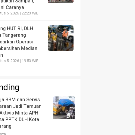
pukan Sampah,
ini Caranya
us 5, 2026 | 22:23 WIB
ang HUT RI, DLH
a Tangerang
carkan Operasi
bersihan Median
an
us 5, 2026 | 19:53 WIB
nding
ja BBM dan Servis
araan Jadi Temuan
Aktivis Minta APH
ksa PPTK DLH Kota
erang
iews