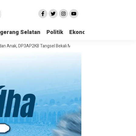
gerang Selatan
Politik
Ekonomi
Edukasi
Pari
 DP3AP2KB Tangsel Bekali Masyarakat Manajemen Stres dan Dukungan 