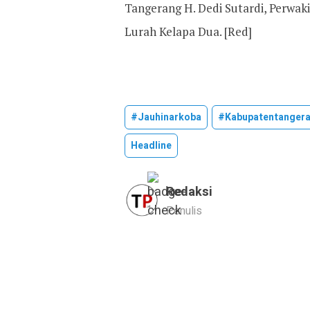
Tangerang H. Dedi Sutardi, Perwak
Lurah Kelapa Dua. [Red]
#jauhinarkoba
#kabupatentanger
Headline
Redaksi
Penulis