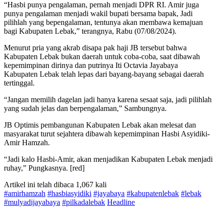
“Hasbi punya pengalaman, pernah menjadi DPR RI. Amir juga
punya pengalaman menjadi wakil bupati bersama bapak, Jadi
pilihlah yang bepengalaman, tentunya akan membawa kemajuan
bagi Kabupaten Lebak,” terangnya, Rabu (07/08/2024).
Menurut pria yang akrab disapa pak haji JB tersebut bahwa
Kabupaten Lebak bukan daerah untuk coba-coba, saat dibawah
kepemimpinan dirinya dan putrinya Iti Octavia Jayabaya
Kabupaten Lebak telah lepas dari bayang-bayang sebagai daerah
tertinggal.
“Jangan memilih dagelan jadi hanya karena sesaat saja, jadi pilihlah
yang sudah jelas dan berpengalaman,” Sambungnya.
JB Optimis pembangunan Kabupaten Lebak akan melesat dan
masyarakat turut sejahtera dibawah kepemimpinan Hasbi Asyidiki-
Amir Hamzah.
“Jadi kalo Hasbi-Amir, akan menjadikan Kabupaten Lebak menjadi
ruhay,” Pungkasnya. [red]
Artikel ini telah dibaca 1,067 kali
#amirhamzah
#hasbiasyidiki
#jayabaya
#kabupatenlebak
#lebak
#mulyadijayabaya
#pilkadalebak
Headline