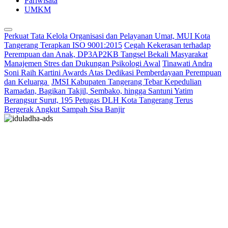
Pariwisata
UMKM
Perkuat Tata Kelola Organisasi dan Pelayanan Umat, MUI Kota
Tangerang Terapkan ISO 9001:2015
Cegah Kekerasan terhadap
Perempuan dan Anak, DP3AP2KB Tangsel Bekali Masyarakat
Manajemen Stres dan Dukungan Psikologi Awal
Tinawati Andra
Soni Raih Kartini Awards Atas Dedikasi Pemberdayaan Perempuan
dan Keluarga
JMSI Kabupaten Tangerang Tebar Kepedulian
Ramadan, Bagikan Takjil, Sembako, hingga Santuni Yatim
Berangsur Surut, 195 Petugas DLH Kota Tangerang Terus
Bergerak Angkut Sampah Sisa Banjir