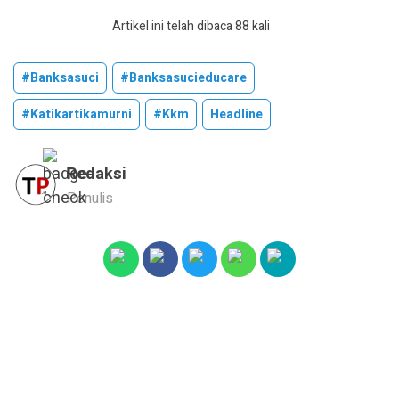
Artikel ini telah dibaca 88 kali
#banksasuci
#banksasucieducare
#katikartikamurni
#kkm
Headline
Redaksi
Penulis