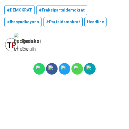
#DEMOKRAT
#fraksipartaidemokrat
#ibasyudhoyono
#partaidemokrat
Headline
Redaksi
Penulis