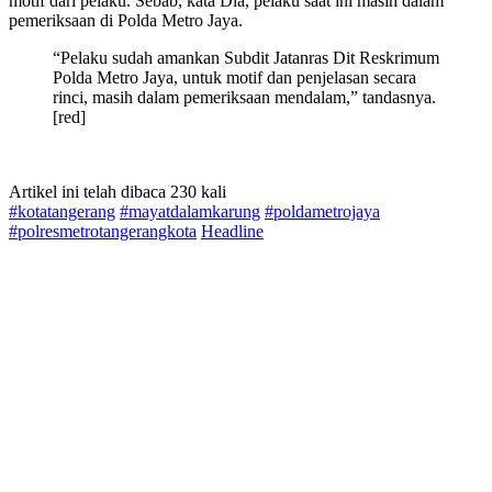
motif dari pelaku. Sebab, kata Dia, pelaku saat ini masih dalam
pemeriksaan di Polda Metro Jaya.
“Pelaku sudah amankan Subdit Jatanras Dit Reskrimum
Polda Metro Jaya, untuk motif dan penjelasan secara
rinci, masih dalam pemeriksaan mendalam,” tandasnya.
[red]
Artikel ini telah dibaca 230 kali
#kotatangerang
#mayatdalamkarung
#poldametrojaya
#polresmetrotangerangkota
Headline