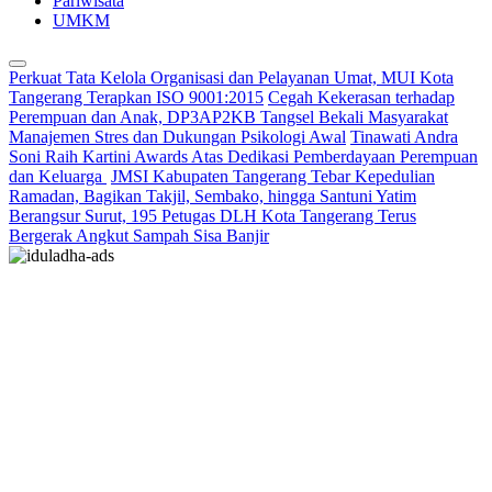
Pariwisata
UMKM
Perkuat Tata Kelola Organisasi dan Pelayanan Umat, MUI Kota
Tangerang Terapkan ISO 9001:2015
Cegah Kekerasan terhadap
Perempuan dan Anak, DP3AP2KB Tangsel Bekali Masyarakat
Manajemen Stres dan Dukungan Psikologi Awal
Tinawati Andra
Soni Raih Kartini Awards Atas Dedikasi Pemberdayaan Perempuan
dan Keluarga
JMSI Kabupaten Tangerang Tebar Kepedulian
Ramadan, Bagikan Takjil, Sembako, hingga Santuni Yatim
Berangsur Surut, 195 Petugas DLH Kota Tangerang Terus
Bergerak Angkut Sampah Sisa Banjir