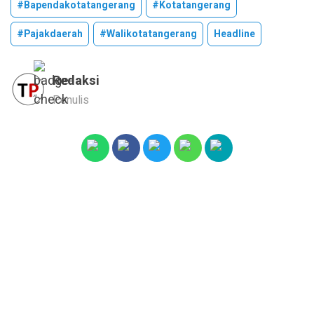
#bapendakotatangerang
#kotatangerang
#pajakdaerah
#walikotatangerang
Headline
Redaksi
Penulis