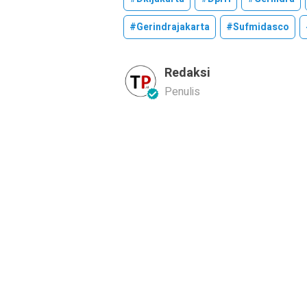
#gerindrajakarta
#sufmidasco
Redaksi
Penulis