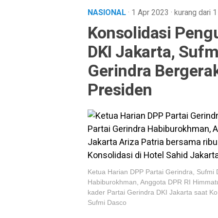
NASIONAL
· 1 Apr 2023
·
kurang dari 1
Konsolidasi Pengu
DKI Jakarta, Sufm
Gerindra Berger
Presiden
Ketua Harian DPP Partai Gerindra, Sufm
Habiburokhman, Anggota DPR RI Himmatul 
kader Partai Gerindra DKI Jakarta saat Kon
Sufmi Dasco