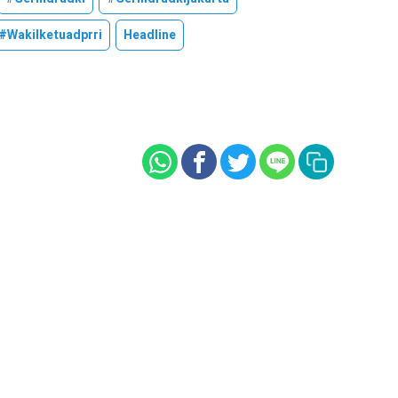
#wakilketuadprri
Headline