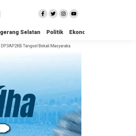
gerang Selatan
Politik
Ekonomi
Edukasi
Pari
 Tangsel Bekali Masyarakat Manajemen Stres dan Dukungan Psikologi