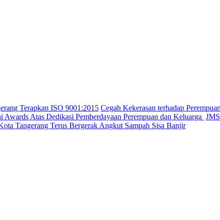
gerang Terapkan ISO 9001:2015
Cegah Kekerasan terhadap Perempua
ini Awards Atas Dedikasi Pemberdayaan Perempuan dan Keluarga
JMSI
Kota Tangerang Terus Bergerak Angkut Sampah Sisa Banjir