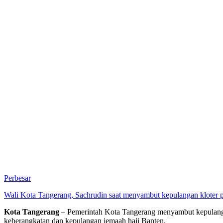
Perbesar
Wali Kota Tangerang, Sachrudin saat menyambut kepulangan kloter pe
Kota Tangerang
– Pemerintah Kota Tangerang menyambut kepulangan 
keberangkatan dan kepulangan jemaah haji Banten.