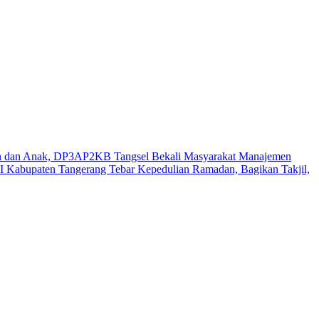
n dan Anak, DP3AP2KB Tangsel Bekali Masyarakat Manajemen
 Kabupaten Tangerang Tebar Kepedulian Ramadan, Bagikan Takjil,