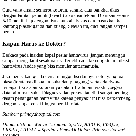
Cara yang aman: semprot kotoran, sarang, atau bangkai tikus
dengan larutan pemutih (bleach) atau disinfektan. Diamkan selama
5-10 menit. Lap dengan tisu atau kain bekas dan masukkan ke
kantong plastik ganda dan buang. Setelah itu, cuci tangan sampai
bersih.
Kapan Harus ke Dokter?
Berkaca pada insiden kapal pesiar hantavirus, jangan menunggu
sampai mengalami sesak napas. Terlebih ada kemungkinan infeksi
hantavirus Andes yang bisa menular antarmanusia.
Jika merasakan gejala demam tinggi disertai nyeri otot yang luar
biasa (terutama di bagian paha dan pinggang) serta ada riwayat
terpapar tikus atau kotorannya dalam 1-2 bulan terakhir, segera
datangi rumah sakit. Diagnosis dan perawatan dini sangat penting
dalam penanganan hantavirus karena penyakit ini bisa berkembang
dengan sangat cepat hingga berakhir fatal.
Sumber: primayahospital.com
Ditijau oleh: dr. Wahyu Purnama, Sp.PD, AIFO-K, FISQua,
FRSPH, FIHFAA – Spesialis Penyakit Dalam Primaya Evasari
Hospital