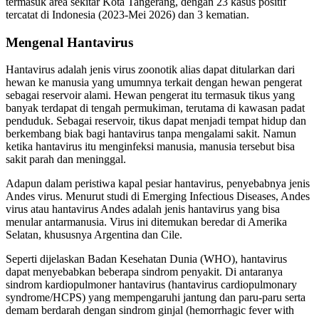
termasuk area sekitar Kota Tangerang, dengan 23 kasus positif
tercatat di Indonesia (2023-Mei 2026) dan 3 kematian.
Mengenal Hantavirus
Hantavirus adalah jenis virus zoonotik alias dapat ditularkan dari
hewan ke manusia yang umumnya terkait dengan hewan pengerat
sebagai reservoir alami. Hewan pengerat itu termasuk tikus yang
banyak terdapat di tengah permukiman, terutama di kawasan padat
penduduk. Sebagai reservoir, tikus dapat menjadi tempat hidup dan
berkembang biak bagi hantavirus tanpa mengalami sakit. Namun
ketika hantavirus itu menginfeksi manusia, manusia tersebut bisa
sakit parah dan meninggal.
Adapun dalam peristiwa kapal pesiar hantavirus, penyebabnya jenis
Andes virus. Menurut studi di Emerging Infectious Diseases, Andes
virus atau hantavirus Andes adalah jenis hantavirus yang bisa
menular antarmanusia. Virus ini ditemukan beredar di Amerika
Selatan, khususnya Argentina dan Cile.
Seperti dijelaskan Badan Kesehatan Dunia (WHO), hantavirus
dapat menyebabkan beberapa sindrom penyakit. Di antaranya
sindrom kardiopulmoner hantavirus (hantavirus cardiopulmonary
syndrome/HCPS) yang mempengaruhi jantung dan paru-paru serta
demam berdarah dengan sindrom ginjal (hemorrhagic fever with