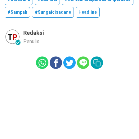
#sampah
#sungaicisadane
Headline
Redaksi
Penulis