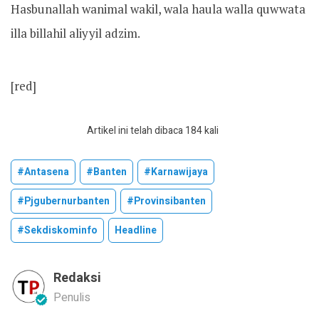
Hasbunallah wanimal wakil, wala haula walla quwwata
illa billahil aliyyil adzim.
[red]
Artikel ini telah dibaca 184 kali
#antasena
#banten
#karnawijaya
#pjgubernurbanten
#provinsibanten
#sekdiskominfo
Headline
Redaksi
Penulis