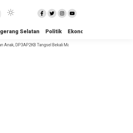
gerang Selatan
Politik
Ekonomi
Edukasi
Pari
 DP3AP2KB Tangsel Bekali Masyarakat Manajemen Stres dan Dukungan P