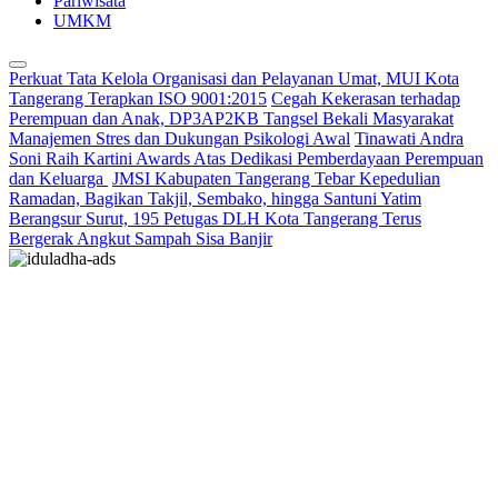
Pariwisata
UMKM
Perkuat Tata Kelola Organisasi dan Pelayanan Umat, MUI Kota
Tangerang Terapkan ISO 9001:2015
Cegah Kekerasan terhadap
Perempuan dan Anak, DP3AP2KB Tangsel Bekali Masyarakat
Manajemen Stres dan Dukungan Psikologi Awal
Tinawati Andra
Soni Raih Kartini Awards Atas Dedikasi Pemberdayaan Perempuan
dan Keluarga
JMSI Kabupaten Tangerang Tebar Kepedulian
Ramadan, Bagikan Takjil, Sembako, hingga Santuni Yatim
Berangsur Surut, 195 Petugas DLH Kota Tangerang Terus
Bergerak Angkut Sampah Sisa Banjir