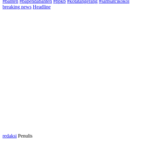
#banten
#bapendabanten
#bpkb
#kotatangerang
#samsatcikokol
breaking news
Headline
redaksi
Penulis