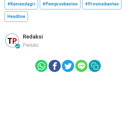
#kemendagri
#pemprovbanten
#provinsibanten
Headline
Redaksi
Penulis