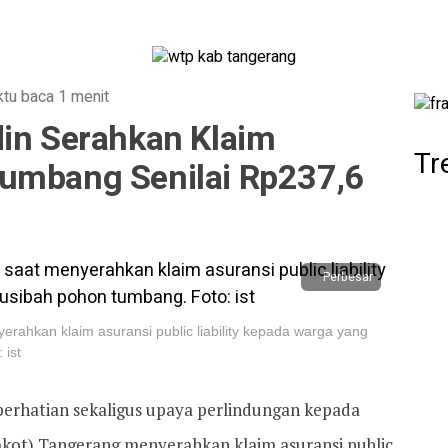
tu baca 1 menit
din Serahkan Klaim
Tr
umbang Senilai Rp237,6
Perbesar
erahkan klaim asuransi public liability kepada warga yang
 ist
perhatian sekaligus upaya perlindungan kepada
kot) Tangerang menyerahkan klaim asuransi public