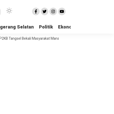
gerang Selatan
Politik
Ekonomi
Edukasi
Pari
sel Bekali Masyarakat Manajemen Stres dan Dukungan Psikologi Awal