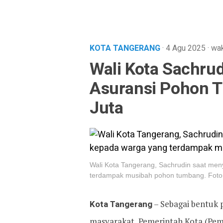
KOTA TANGERANG
· 4 Agu 2025
·
wak
Wali Kota Sachru
Asuransi Pohon T
Juta
Wali Kota Tangerang, Sachrudin saat meny
terdampak musibah pohon tumbang. Foto:
Kota Tangerang
– Sebagai bentuk 
masyarakat, Pemerintah Kota (Pem