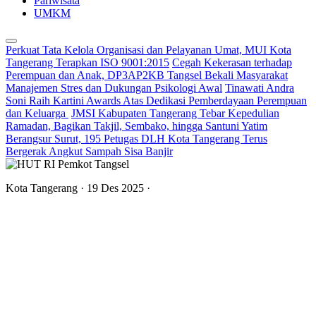
Pariwisata
UMKM
Perkuat Tata Kelola Organisasi dan Pelayanan Umat, MUI Kota
Tangerang Terapkan ISO 9001:2015
Cegah Kekerasan terhadap
Perempuan dan Anak, DP3AP2KB Tangsel Bekali Masyarakat
Manajemen Stres dan Dukungan Psikologi Awal
Tinawati Andra
Soni Raih Kartini Awards Atas Dedikasi Pemberdayaan Perempuan
dan Keluarga
JMSI Kabupaten Tangerang Tebar Kepedulian
Ramadan, Bagikan Takjil, Sembako, hingga Santuni Yatim
Berangsur Surut, 195 Petugas DLH Kota Tangerang Terus
Bergerak Angkut Sampah Sisa Banjir
Kota Tangerang
· 19 Des 2025
·