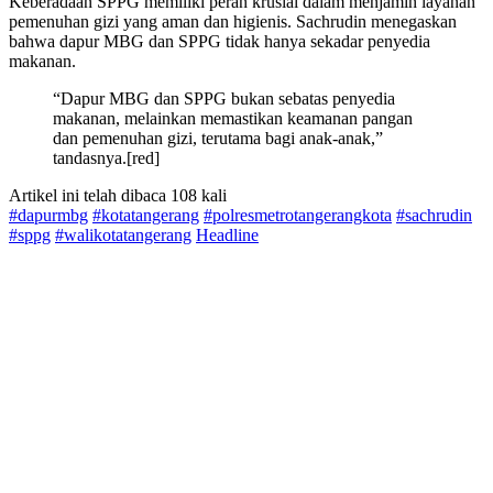
Keberadaan SPPG memiliki peran krusial dalam menjamin layanan
pemenuhan gizi yang aman dan higienis. Sachrudin menegaskan
bahwa dapur MBG dan SPPG tidak hanya sekadar penyedia
makanan.
“Dapur MBG dan SPPG bukan sebatas penyedia
makanan, melainkan memastikan keamanan pangan
dan pemenuhan gizi, terutama bagi anak-anak,”
tandasnya.[red]
Artikel ini telah dibaca 108 kali
#dapurmbg
#kotatangerang
#polresmetrotangerangkota
#sachrudin
#sppg
#walikotatangerang
Headline