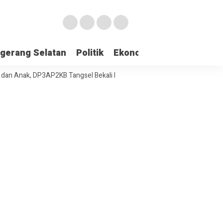
gerang Selatan
Politik
Ekonomi
Edukasi
Pari
ak, DP3AP2KB Tangsel Bekali Masyarakat Manajemen Stres dan Dukunga