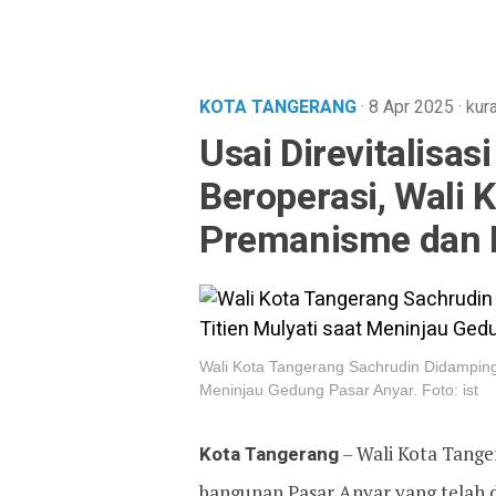
KOTA TANGERANG
· 8 Apr 2025
·
kur
Usai Direvitalisa
Beroperasi, Wali 
Premanisme dan 
Wali Kota Tangerang Sachrudin Didampingi
Meninjau Gedung Pasar Anyar. Foto: ist
Kota Tangerang
– Wali Kota Tange
bangunan Pasar Anyar yang telah d