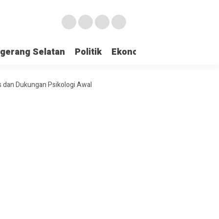
gerang Selatan
Politik
Ekonomi
Edukasi
Pari
 dan Dukungan Psikologi Awal