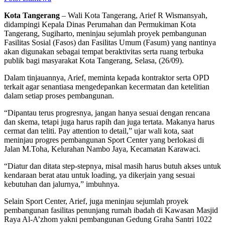
Kota Tangerang
– Wali Kota Tangerang, Arief R Wismansyah,
didampingi Kepala Dinas Perumahan dan Permukiman Kota
Tangerang, Sugiharto, meninjau sejumlah proyek pembangunan
Fasilitas Sosial (Fasos) dan Fasilitas Umum (Fasum) yang nantinya
akan digunakan sebagai tempat beraktivitas serta ruang terbuka
publik bagi masyarakat Kota Tangerang, Selasa, (26/09).
Dalam tinjauannya, Arief, meminta kepada kontraktor serta OPD
terkait agar senantiasa mengedepankan kecermatan dan ketelitian
dalam setiap proses pembangunan.
“Dipantau terus progresnya, jangan hanya sesuai dengan rencana
dan skema, tetapi juga harus rapih dan juga tertata. Makanya harus
cermat dan teliti. Pay attention to detail,” ujar wali kota, saat
meninjau progres pembangunan Sport Center yang berlokasi di
Jalan M.Toha, Kelurahan Nambo Jaya, Kecamatan Karawaci.
“Diatur dan ditata step-stepnya, misal masih harus butuh akses untuk
kendaraan berat atau untuk loading, ya dikerjain yang sesuai
kebutuhan dan jalurnya,” imbuhnya.
Selain Sport Center, Arief, juga meninjau sejumlah proyek
pembangunan fasilitas penunjang rumah ibadah di Kawasan Masjid
Raya Al-A’zhom yakni pembangunan Gedung Graha Santri 1022