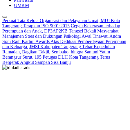
Pariwisata
UMKM
Perkuat Tata Kelola Organisasi dan Pelayanan Umat, MUI Kota
Tangerang Terapkan ISO 9001:2015
Cegah Kekerasan terhadap
Perempuan dan Anak, DP3AP2KB Tangsel Bekali Masyarakat
Manajemen Stres dan Dukungan Psikologi Awal
Tinawati Andra
Soni Raih Kartini Awards Atas Dedikasi Pemberdayaan Perempuan
dan Keluarga
JMSI Kabupaten Tangerang Tebar Kepedulian
Ramadan, Bagikan Takjil, Sembako, hingga Santuni Yatim
Berangsur Surut, 195 Petugas DLH Kota Tangerang Terus
Bergerak Angkut Sampah Sisa Banjir