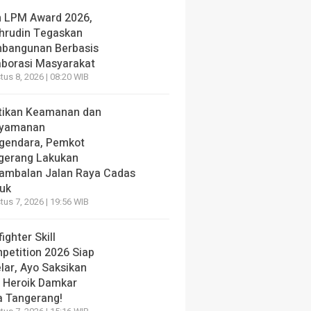
h LPM Award 2026,
hrudin Tegaskan
bangunan Berbasis
aborasi Masyarakat
us 8, 2026 | 08:20 WIB
tikan Keamanan dan
yamanan
gendara, Pemkot
gerang Lakukan
ambalan Jalan Raya Cadas
iuk
us 7, 2026 | 19:56 WIB
fighter Skill
petition 2026 Siap
lar, Ayo Saksikan
i Heroik Damkar
a Tangerang!