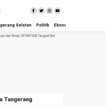
gerang Selatan
Politik
Ekonomi
Edukasi
Pari
 dan Anak, DP3AP2KB Tangsel Bekali Masyarakat Manajemen Stres dan 
a Tangerang