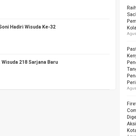
Rai
Sac
Pem
Soni Hadiri Wisuda Ke-32
Kol
Agust
Pas
Ken
 Wisuda 218 Sarjana Baru
Pen
Tan
Pen
Per
Agust
Fire
Com
Dige
Aks
Kot