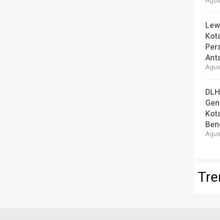
Agust
Lew
Kot
Per
Ant
Agust
DLH
Gen
Kot
Ben
Agust
Tre